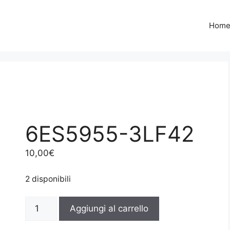
Hom
6ES5955-3LF42
10,00
€
2 disponibili
6ES5955-
Aggiungi al carrello
3LF42
quantità