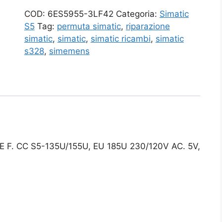
COD:
6ES5955-3LF42
Categoria:
Simatic
S5
Tag:
permuta simatic
,
riparazione
simatic
,
simatic
,
simatic ricambi
,
simatic
s328
,
simemens
F. CC S5-135U/155U, EU 185U 230/120V AC. 5V,