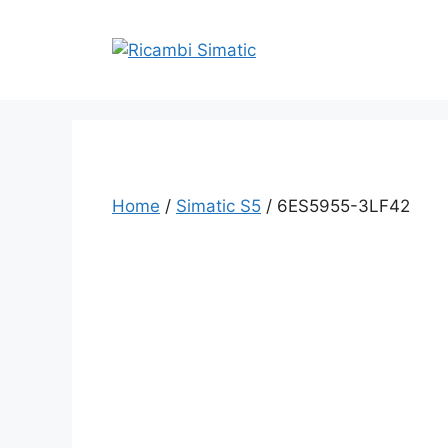
Vai
al
contenuto
Home
/
Simatic S5
/ 6ES5955-3LF42