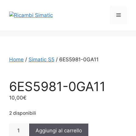
Vai
al
Menu
contenuto
Home
/
Simatic S5
/ 6ES5981-0GA11
6ES5981-0GA11
10,00
€
2 disponibili
6ES5981-
Aggiungi al carrello
0GA11