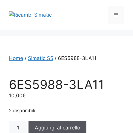
Vai
al
Menu
contenuto
Home
/
Simatic S5
/ 6ES5988-3LA11
6ES5988-3LA11
10,00
€
2 disponibili
6ES5988-
Aggiungi al carrello
3LA11