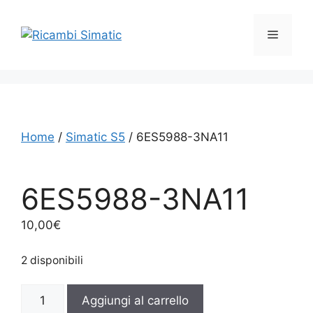
Vai
al
Menu
contenuto
Home
/
Simatic S5
/ 6ES5988-3NA11
6ES5988-3NA11
10,00
€
2 disponibili
6ES5988-
Aggiungi al carrello
3NA11