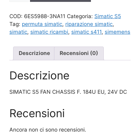
quantità
COD:
6ES5988-3NA11
Categoria:
Simatic S5
Tag:
permuta simatic
,
riparazione simatic
,
simatic
,
simatic ricambi
,
simatic s411
,
simemens
Descrizione
Recensioni (0)
Descrizione
SIMATIC S5 FAN CHASSIS F. 184U EU, 24V DC
Recensioni
Ancora non ci sono recensioni.