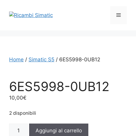
Vai
al
Menu
contenuto
Home
/
Simatic S5
/ 6ES5998-0UB12
6ES5998-0UB12
10,00
€
2 disponibili
6ES5998-
Aggiungi al carrello
0UB12