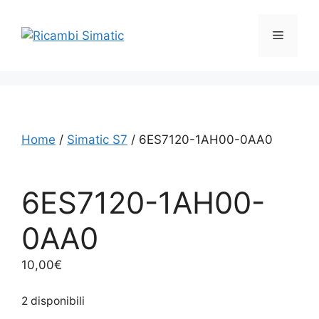
Vai
al
Menu
contenuto
Home
/
Simatic S7
/ 6ES7120-1AH00-0AA0
6ES7120-1AH00-
0AA0
10,00
€
2 disponibili