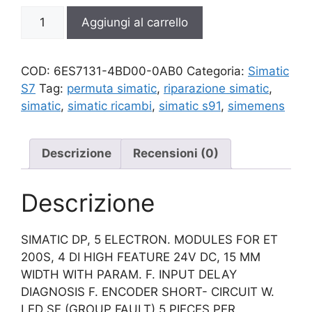
6ES7131-
Aggiungi al carrello
4BD00-
0AB0
quantità
COD:
6ES7131-4BD00-0AB0
Categoria:
Simatic
S7
Tag:
permuta simatic
,
riparazione simatic
,
simatic
,
simatic ricambi
,
simatic s91
,
simemens
Descrizione
Recensioni (0)
Descrizione
SIMATIC DP, 5 ELECTRON. MODULES FOR ET
200S, 4 DI HIGH FEATURE 24V DC, 15 MM
WIDTH WITH PARAM. F. INPUT DELAY
DIAGNOSIS F. ENCODER SHORT- CIRCUIT W.
LED SF (GROUP FAULT) 5 PIECES PER