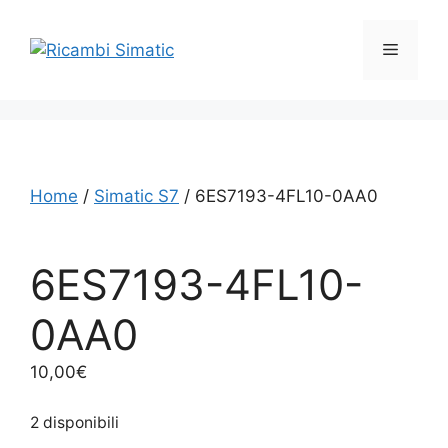
Vai
al
Menu
contenuto
Home
/
Simatic S7
/ 6ES7193-4FL10-0AA0
6ES7193-4FL10-
0AA0
10,00
€
2 disponibili