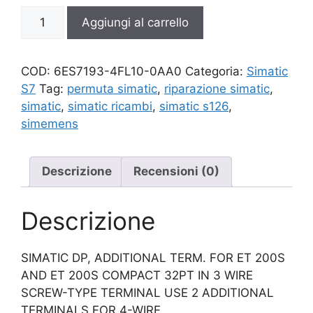
6ES7193-
Aggiungi al carrello
4FL10-
0AA0
quantità
COD:
6ES7193-4FL10-0AA0
Categoria:
Simatic
S7
Tag:
permuta simatic
,
riparazione simatic
,
simatic
,
simatic ricambi
,
simatic s126
,
simemens
Descrizione
Recensioni (0)
Descrizione
SIMATIC DP, ADDITIONAL TERM. FOR ET 200S
AND ET 200S COMPACT 32PT IN 3 WIRE
SCREW-TYPE TERMINAL USE 2 ADDITIONAL
TERMINALS FOR 4-WIRE