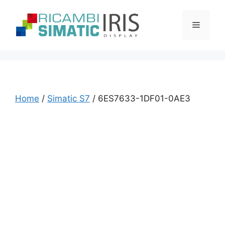
Vai
al
Menu
contenuto
Home
/
Simatic S7
/ 6ES7633-1DF01-0AE3