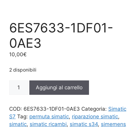
6ES7633-1DF01-
0AE3
10,00
€
2 disponibili
6ES7633-
Aggiungi al carrello
1DF01-
0AE3
quantità
COD:
6ES7633-1DF01-0AE3
Categoria:
Simatic
S7
Tag:
permuta simatic
,
riparazione simatic
,
simatic
,
simatic ricambi
,
simatic s34
,
simemens