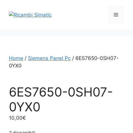
Vai
al
Menu
contenuto
Home
/
Siemens Panel Pc
/ 6ES7650-0SH07-
0YX0
6ES7650-0SH07-
0YX0
10,00
€
2 disponibili