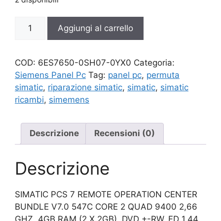
6ES7650-
Aggiungi al carrello
0SH07-
0YX0
quantità
COD:
6ES7650-0SH07-0YX0
Categoria:
Siemens Panel Pc
Tag:
panel pc
,
permuta
simatic
,
riparazione simatic
,
simatic
,
simatic
ricambi
,
simemens
Descrizione
Recensioni (0)
Descrizione
SIMATIC PCS 7 REMOTE OPERATION CENTER
BUNDLE V7.0 547C CORE 2 QUAD 9400 2,66
GHZ, 4GB RAM (2 X 2GB), DVD +-RW, FD 1,44