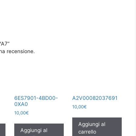
YA7”
na recensione.
6ES7901-4BD00-
A2V00082037691
0XA0
10,00
€
10,00
€
Aggiungi al
Aggiungi al
carrello