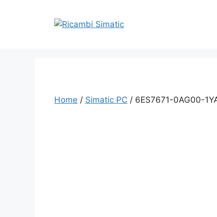
Vai
al
contenuto
Home
/
Simatic PC
/ 6ES7671-0AG00-1Y