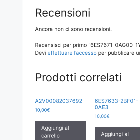
Recensioni
Ancora non ci sono recensioni.
Recensisci per primo “6ES7671-0AG00-1
Devi
effettuare l’accesso
per pubblicare u
Prodotti correlati
A2V00082037692
6ES7633-2BF01-
0AE3
10,00
€
10,00
€
Aggiungi al
Aggiungi al
carrello