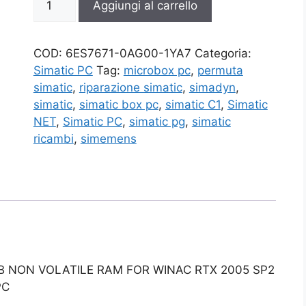
Aggiungi al carrello
0AG00-
1YA7
quantità
COD:
6ES7671-0AG00-1YA7
Categoria:
Simatic PC
Tag:
microbox pc
,
permuta
simatic
,
riparazione simatic
,
simadyn
,
simatic
,
simatic box pc
,
simatic C1
,
Simatic
NET
,
Simatic PC
,
simatic pg
,
simatic
ricambi
,
simemens
KB NON VOLATILE RAM FOR WINAC RTX 2005 SP2
PC