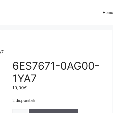
Hom
A7
6ES7671-0AG00-
1YA7
10,00
€
2 disponibili
6ES7671-