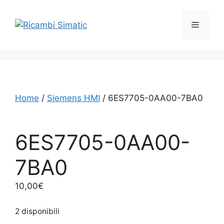
Vai
al
Menu
contenuto
Home
/
Siemens HMI
/ 6ES7705-0AA00-7BA0
6ES7705-0AA00-
7BA0
10,00
€
2 disponibili