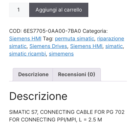
6ES7705-
Aggiungi al carrello
0AA00-
7BA0
quantità
COD:
6ES7705-0AA00-7BA0
Categoria:
Siemens HMI
Tag:
permuta simatic
,
riparazione
simatic
,
Siemens Drives
,
Siemens HMI
,
simatic
,
simatic ricambi
,
simemens
Descrizione
Recensioni (0)
Descrizione
SIMATIC S7, CONNECTING CABLE FOR PG 702
FOR CONNECTING PPI/MPI, L = 2.5 M