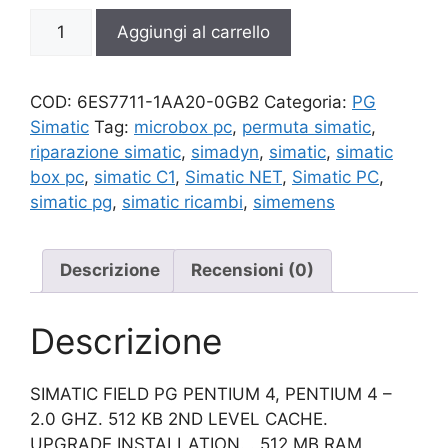
6ES7711-
Aggiungi al carrello
1AA20-
0GB2
quantità
COD:
6ES7711-1AA20-0GB2
Categoria:
PG
Simatic
Tag:
microbox pc
,
permuta simatic
,
riparazione simatic
,
simadyn
,
simatic
,
simatic
box pc
,
simatic C1
,
Simatic NET
,
Simatic PC
,
simatic pg
,
simatic ricambi
,
simemens
Descrizione
Recensioni (0)
Descrizione
SIMATIC FIELD PG PENTIUM 4, PENTIUM 4 –
2.0 GHZ. 512 KB 2ND LEVEL CACHE.
UPGRADE INSTALLATION. . 512 MB RAM