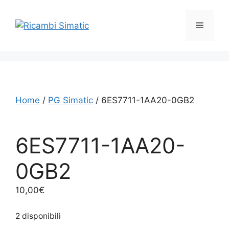
Vai
al
Menu
contenuto
Home
/
PG Simatic
/ 6ES7711-1AA20-0GB2
6ES7711-1AA20-
0GB2
10,00
€
2 disponibili