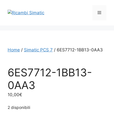
Vai
al
Menu
contenuto
Home
/
Simatic PCS 7
/ 6ES7712-1BB13-0AA3
6ES7712-1BB13-
0AA3
10,00
€
2 disponibili