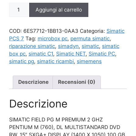
6ES7712-
Aggiungi al carrello
1BB13-
0AA3
quantità
COD:
6ES7712-1BB13-0AA3
Categoria:
Simatic
PCS 7
Tag:
microbox pc
,
permuta simatic
,
riparazione simatic
,
simadyn
,
simatic
,
simatic
box pc
,
simatic C1
,
Simatic NET
,
Simatic PC
,
simatic pg
,
simatic ricambi
,
simemens
Descrizione
Recensioni (0)
Descrizione
SIMATIC FIELD PG M PREMIUM 2 GHZ
PENTIUM M (760), DL MULTISTANDARD DVD
RW, 15″ SXGA+ DISPLAY (1400 X 1050) 100 GB