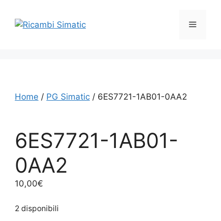
Vai
al
Menu
contenuto
Home
/
PG Simatic
/ 6ES7721-1AB01-0AA2
6ES7721-1AB01-
0AA2
10,00
€
2 disponibili