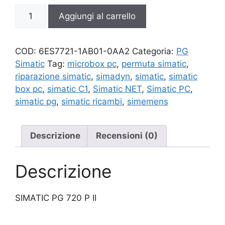
6ES7721-
Aggiungi al carrello
1AB01-
0AA2
quantità
COD:
6ES7721-1AB01-0AA2
Categoria:
PG
Simatic
Tag:
microbox pc
,
permuta simatic
,
riparazione simatic
,
simadyn
,
simatic
,
simatic
box pc
,
simatic C1
,
Simatic NET
,
Simatic PC
,
simatic pg
,
simatic ricambi
,
simemens
Descrizione
Recensioni (0)
Descrizione
SIMATIC PG 720 P II