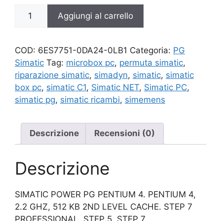
6ES7751-
Aggiungi al carrello
0DA24-
0LB1
quantità
COD:
6ES7751-0DA24-0LB1
Categoria:
PG
Simatic
Tag:
microbox pc
,
permuta simatic
,
riparazione simatic
,
simadyn
,
simatic
,
simatic
box pc
,
simatic C1
,
Simatic NET
,
Simatic PC
,
simatic pg
,
simatic ricambi
,
simemens
Descrizione
Recensioni (0)
Descrizione
SIMATIC POWER PG PENTIUM 4. PENTIUM 4,
2.2 GHZ, 512 KB 2ND LEVEL CACHE. STEP 7
PROFESSIONAL, STEP 5, STEP 7