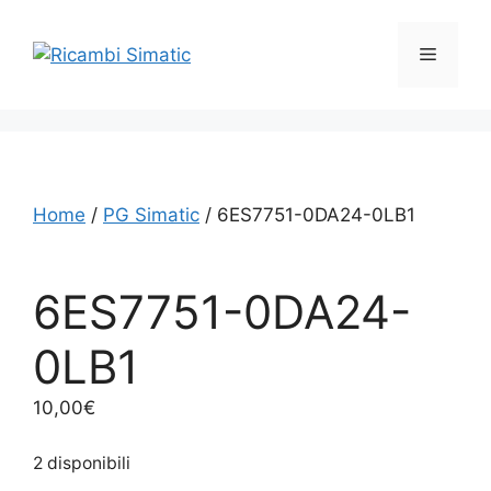
Vai
al
Menu
contenuto
Home
/
PG Simatic
/ 6ES7751-0DA24-0LB1
6ES7751-0DA24-
0LB1
10,00
€
2 disponibili