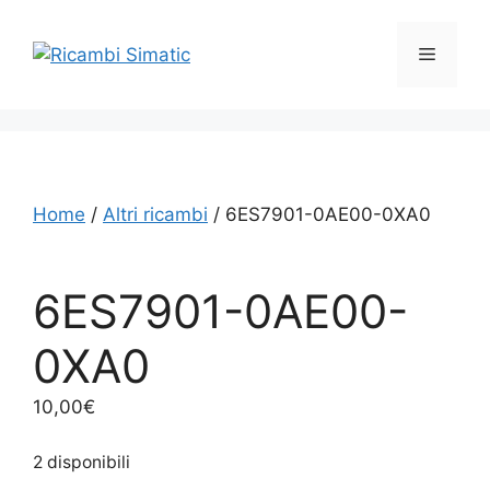
Vai
al
Menu
contenuto
Home
/
Altri ricambi
/ 6ES7901-0AE00-0XA0
6ES7901-0AE00-
0XA0
10,00
€
2 disponibili