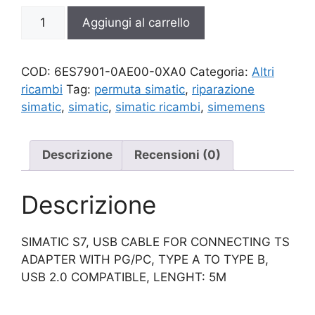
6ES7901-
Aggiungi al carrello
0AE00-
0XA0
quantità
COD:
6ES7901-0AE00-0XA0
Categoria:
Altri
ricambi
Tag:
permuta simatic
,
riparazione
simatic
,
simatic
,
simatic ricambi
,
simemens
Descrizione
Recensioni (0)
Descrizione
SIMATIC S7, USB CABLE FOR CONNECTING TS
ADAPTER WITH PG/PC, TYPE A TO TYPE B,
USB 2.0 COMPATIBLE, LENGHT: 5M