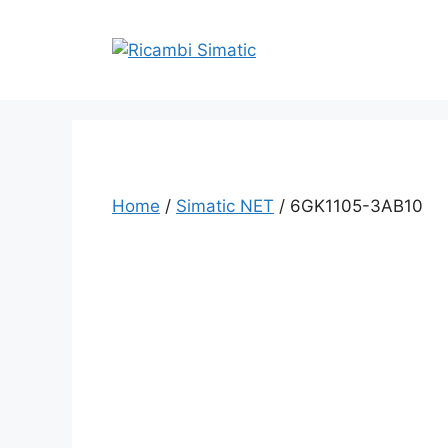
Vai
al
contenuto
Home
/
Simatic NET
/ 6GK1105-3AB10