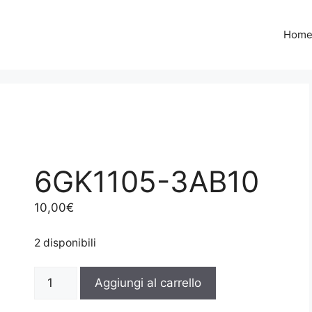
Hom
6GK1105-3AB10
10,00
€
2 disponibili
6GK1105-
Aggiungi al carrello
3AB10
quantità