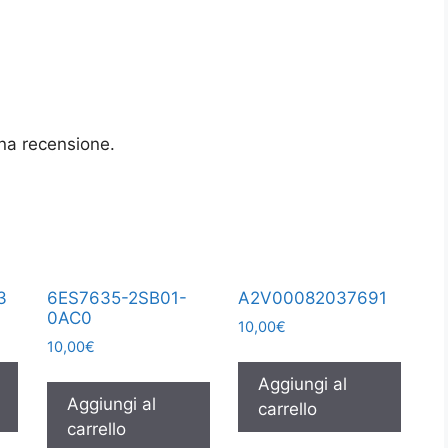
na recensione.
3
6ES7635-2SB01-
A2V00082037691
0AC0
10,00
€
10,00
€
Aggiungi al
Aggiungi al
carrello
carrello