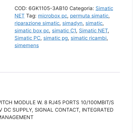
COD:
6GK1105-3AB10
Categoria:
Simatic
NET
Tag:
microbox pc
,
permuta simatic
,
riparazione simatic
,
simadyn
,
simatic
,
simatic box pc
,
simatic C1
,
Simatic NET
,
Simatic PC
,
simatic pg
,
simatic ricambi
,
simemens
ITCH MODULE W. 8 RJ45 PORTS 10/100MBIT/S
V DC SUPPLY, SIGNAL CONTACT, INTEGRATED
 MANAGEMENT