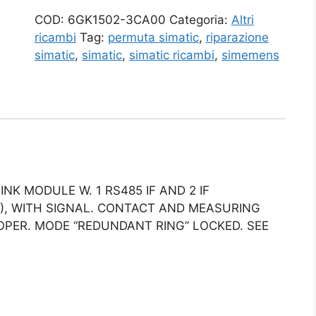
COD:
6GK1502-3CA00
Categoria:
Altri
ricambi
Tag:
permuta simatic
,
riparazione
simatic
,
simatic
,
simatic ricambi
,
simemens
INK MODULE W. 1 RS485 IF AND 2 IF
S), WITH SIGNAL. CONTACT AND MEASURING
PER. MODE “REDUNDANT RING” LOCKED. SEE