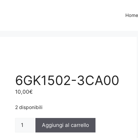
Hom
6GK1502-3CA00
10,00
€
2 disponibili
6GK1502-
Aggiungi al carrello
3CA00
quantità