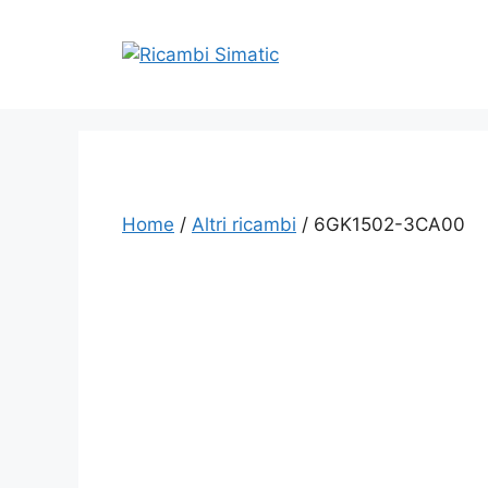
Vai
al
contenuto
Home
/
Altri ricambi
/ 6GK1502-3CA00