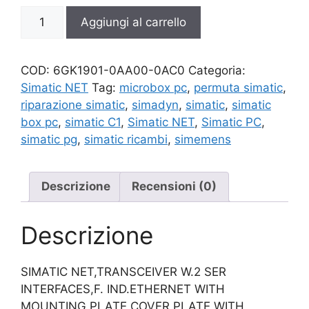
6GK1901-
Aggiungi al carrello
0AA00-
0AC0
quantità
COD:
6GK1901-0AA00-0AC0
Categoria:
Simatic NET
Tag:
microbox pc
,
permuta simatic
,
riparazione simatic
,
simadyn
,
simatic
,
simatic
box pc
,
simatic C1
,
Simatic NET
,
Simatic PC
,
simatic pg
,
simatic ricambi
,
simemens
Descrizione
Recensioni (0)
Descrizione
SIMATIC NET,TRANSCEIVER W.2 SER
INTERFACES,F. IND.ETHERNET WITH
MOUNTING PLATE,COVER PLATE WITH