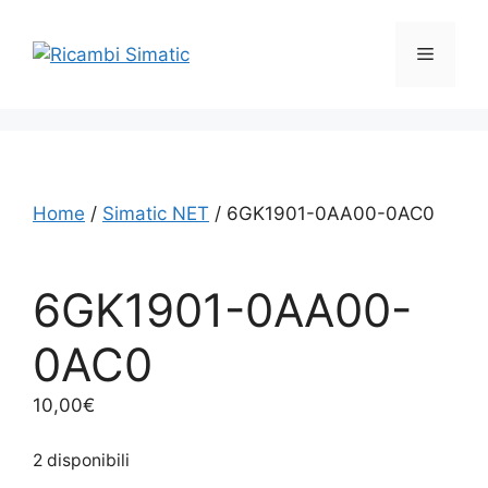
Vai
al
Menu
contenuto
Home
/
Simatic NET
/ 6GK1901-0AA00-0AC0
6GK1901-0AA00-
0AC0
10,00
€
2 disponibili