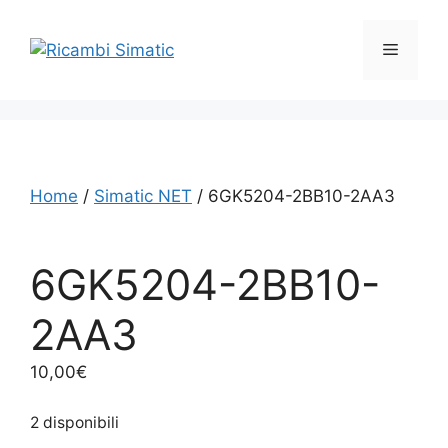
Vai
al
Menu
contenuto
Home
/
Simatic NET
/ 6GK5204-2BB10-2AA3
6GK5204-2BB10-
2AA3
10,00
€
2 disponibili