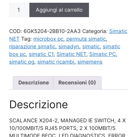
6GK5204-
Aggiungi al carrello
2BB10-
2AA3
quantità
COD:
6GK5204-2BB10-2AA3
Categoria:
Simatic
NET
Tag:
microbox pc
,
permuta simatic
,
riparazione simatic
,
simadyn
,
simatic
,
simatic
box pc
,
simatic C1
,
Simatic NET
,
Simatic PC
,
simatic pg
,
simatic ricambi
,
simemens
Descrizione
Recensioni (0)
Descrizione
SCALANCE X204-2, MANAGED IE SWITCH, 4 X
10/100MBIT/S RJ45 PORTS, 2 X 100MBIT/S
MULTIMODE BFOC, LED DIAGNOSTICS, ERROR