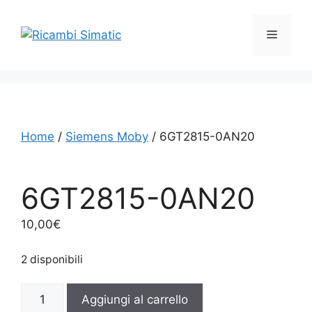
Vai
al
Menu
contenuto
Home
/
Siemens Moby
/ 6GT2815-0AN20
6GT2815-0AN20
10,00
€
2 disponibili
6GT2815-
Aggiungi al carrello
0AN20