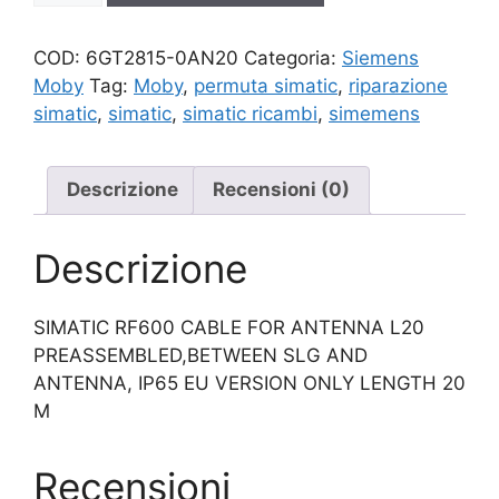
quantità
COD:
6GT2815-0AN20
Categoria:
Siemens
Moby
Tag:
Moby
,
permuta simatic
,
riparazione
simatic
,
simatic
,
simatic ricambi
,
simemens
Descrizione
Recensioni (0)
Descrizione
SIMATIC RF600 CABLE FOR ANTENNA L20
PREASSEMBLED,BETWEEN SLG AND
ANTENNA, IP65 EU VERSION ONLY LENGTH 20
M
Recensioni