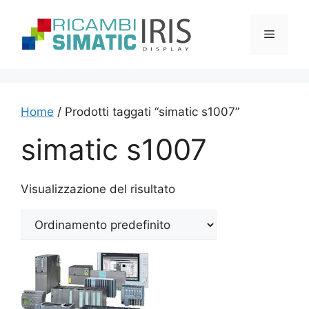
Vai
al
Menu
contenuto
Home
/ Prodotti taggati “simatic s1007”
simatic s1007
Visualizzazione del risultato