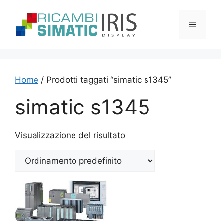
Vai
al
Menu
contenuto
Home
/ Prodotti taggati “simatic s1345”
simatic s1345
Visualizzazione del risultato