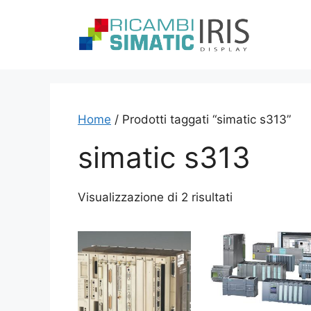
Vai
al
contenuto
Home
/ Prodotti taggati “simatic s313”
simatic s313
Visualizzazione di 2 risultati