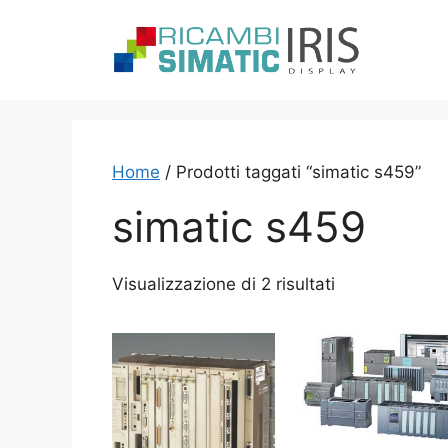
Vai
al
contenuto
Home
/ Prodotti taggati “simatic s459”
simatic s459
Visualizzazione di 2 risultati