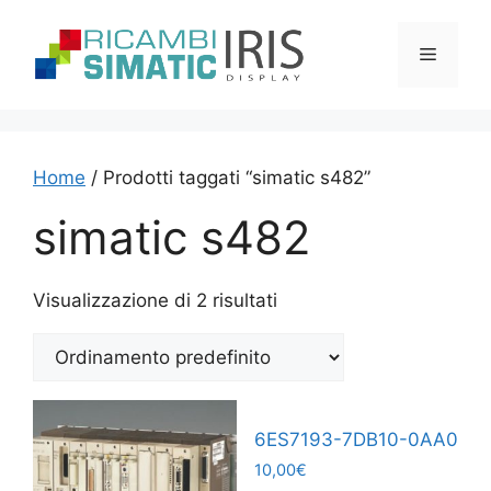
Vai
al
Menu
contenuto
Home
/ Prodotti taggati “simatic s482”
simatic s482
Visualizzazione di 2 risultati
6ES7193-7DB10-0AA0
10,00
€