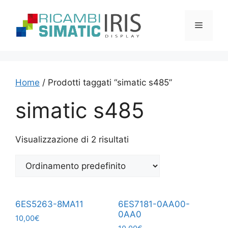
Vai
al
Menu
contenuto
Home
/ Prodotti taggati “simatic s485”
simatic s485
Visualizzazione di 2 risultati
6ES5263-8MA11
6ES7181-0AA00-
0AA0
10,00
€