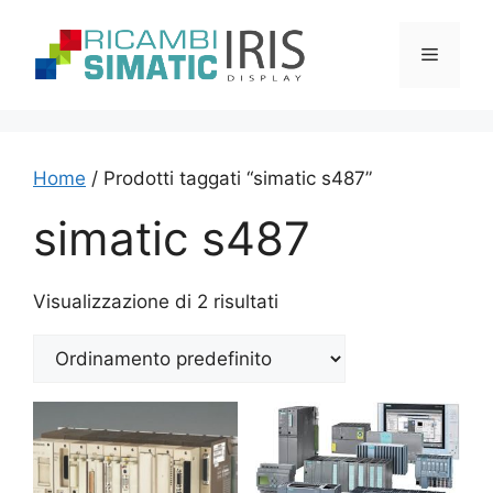
Vai
al
Menu
contenuto
Home
/ Prodotti taggati “simatic s487”
simatic s487
Visualizzazione di 2 risultati