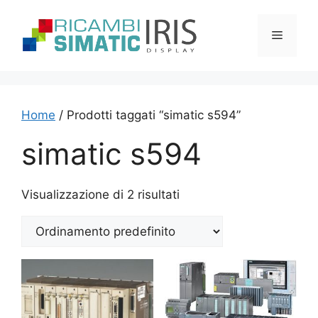
Vai
al
Menu
contenuto
Home
/ Prodotti taggati “simatic s594”
simatic s594
Visualizzazione di 2 risultati