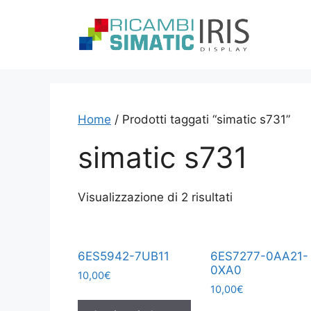
Vai
al
contenuto
Home
/ Prodotti taggati “simatic s731”
simatic s731
Visualizzazione di 2 risultati
6ES5942-7UB11
6ES7277-0AA21-
0XA0
10,00
€
10,00
€