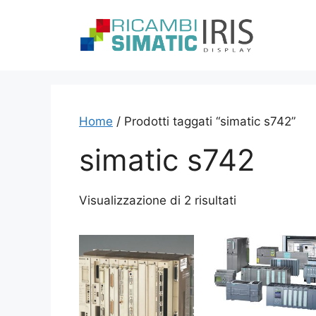
Vai
al
contenuto
Home
/ Prodotti taggati “simatic s742”
simatic s742
Visualizzazione di 2 risultati