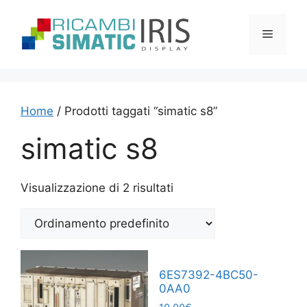
Vai
al
Menu
contenuto
Home
/ Prodotti taggati “simatic s8”
simatic s8
Visualizzazione di 2 risultati
6ES7392-4BC50-
0AA0