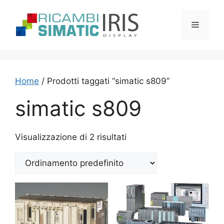
Vai
al
Menu
contenuto
Home
/ Prodotti taggati “simatic s809”
simatic s809
Visualizzazione di 2 risultati