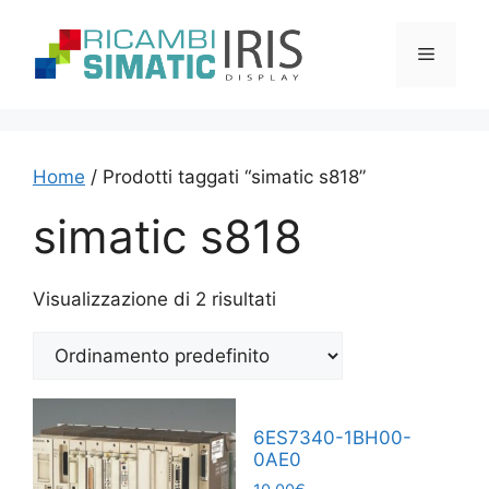
Vai
al
Menu
contenuto
Home
/ Prodotti taggati “simatic s818”
simatic s818
Visualizzazione di 2 risultati
6ES7340-1BH00-
0AE0