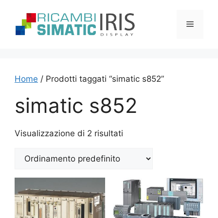
Vai
al
Menu
contenuto
Home
/ Prodotti taggati “simatic s852”
simatic s852
Visualizzazione di 2 risultati