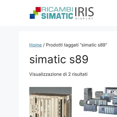
Vai
al
contenuto
Home
/ Prodotti taggati “simatic s89”
simatic s89
Visualizzazione di 2 risultati