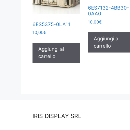
6ES7132-4BB30-
0AA0
10,00
€
6ES5375-0LA11
10,00
€
Aggiungi al
carrello
Aggiungi al
carrello
IRIS DISPLAY SRL