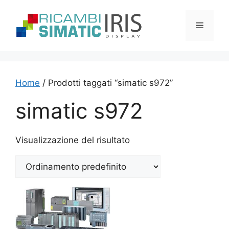
Vai
al
Menu
contenuto
Home
/ Prodotti taggati “simatic s972”
simatic s972
Visualizzazione del risultato