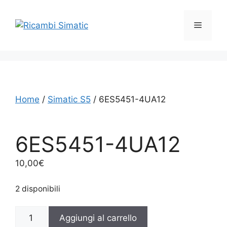
Vai
al
Menu
contenuto
Home
/
Simatic S5
/ 6ES5451-4UA12
6ES5451-4UA12
10,00
€
2 disponibili
6ES5451-
Aggiungi al carrello
4UA12