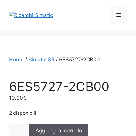
Vai
al
Menu
contenuto
Home
/
Simatic S5
/ 6ES5727-2CB00
6ES5727-2CB00
10,00
€
2 disponibili
6ES5727-
Aggiungi al carrello
2CB00