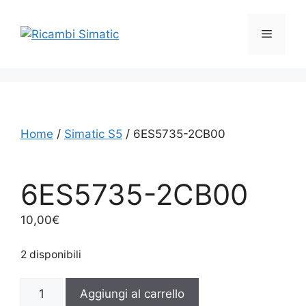
Vai
al
Menu
contenuto
Home
/
Simatic S5
/ 6ES5735-2CB00
6ES5735-2CB00
10,00
€
2 disponibili
6ES5735-
Aggiungi al carrello
2CB00