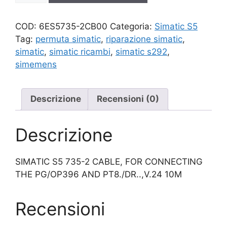
quantità
COD:
6ES5735-2CB00
Categoria:
Simatic S5
Tag:
permuta simatic
,
riparazione simatic
,
simatic
,
simatic ricambi
,
simatic s292
,
simemens
Descrizione
Recensioni (0)
Descrizione
SIMATIC S5 735-2 CABLE, FOR CONNECTING
THE PG/OP396 AND PT8./DR..,V.24 10M
Recensioni