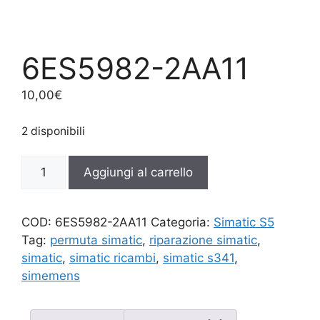
6ES5982-2AA11
10,00
€
2 disponibili
6ES5982-
Aggiungi al carrello
2AA11
quantità
COD:
6ES5982-2AA11
Categoria:
Simatic S5
Tag:
permuta simatic
,
riparazione simatic
,
simatic
,
simatic ricambi
,
simatic s341
,
simemens