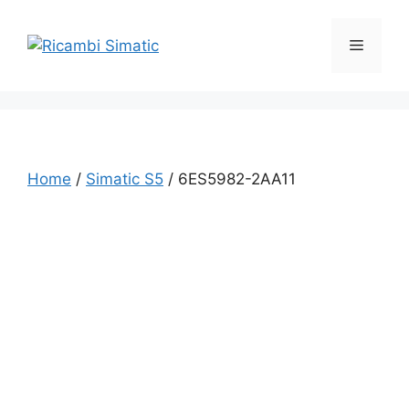
Vai
al
Menu
contenuto
Home
/
Simatic S5
/ 6ES5982-2AA11