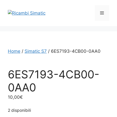
Vai
al
Menu
contenuto
Home
/
Simatic S7
/ 6ES7193-4CB00-0AA0
6ES7193-4CB00-
0AA0
10,00
€
2 disponibili