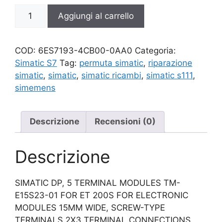
6ES7193-
Aggiungi al carrello
4CB00-
0AA0
quantità
COD:
6ES7193-4CB00-0AA0
Categoria:
Simatic S7
Tag:
permuta simatic
,
riparazione
simatic
,
simatic
,
simatic ricambi
,
simatic s111
,
simemens
Descrizione
Recensioni (0)
Descrizione
SIMATIC DP, 5 TERMINAL MODULES TM-
E15S23-01 FOR ET 200S FOR ELECTRONIC
MODULES 15MM WIDE, SCREW-TYPE
TERMINALS 2X3 TERMINAL CONNECTIONS