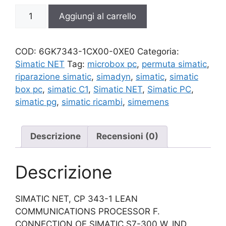
6GK7343-
Aggiungi al carrello
1CX00-
0XE0
quantità
COD:
6GK7343-1CX00-0XE0
Categoria:
Simatic NET
Tag:
microbox pc
,
permuta simatic
,
riparazione simatic
,
simadyn
,
simatic
,
simatic
box pc
,
simatic C1
,
Simatic NET
,
Simatic PC
,
simatic pg
,
simatic ricambi
,
simemens
Descrizione
Recensioni (0)
Descrizione
SIMATIC NET, CP 343-1 LEAN
COMMUNICATIONS PROCESSOR F.
CONNECTION OF SIMATIC S7-300 W. IND.