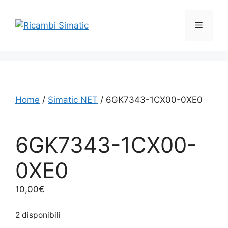
Vai
al
Menu
contenuto
Home
/
Simatic NET
/ 6GK7343-1CX00-0XE0
6GK7343-1CX00-
0XE0
10,00
€
2 disponibili