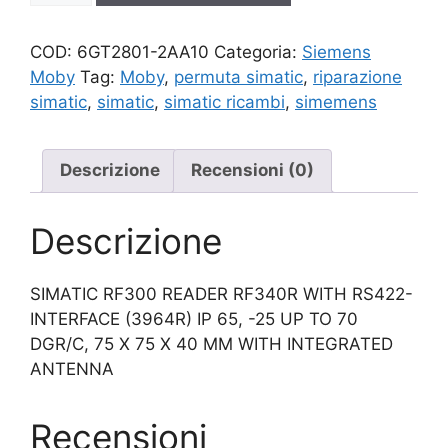
quantità
COD:
6GT2801-2AA10
Categoria:
Siemens
Moby
Tag:
Moby
,
permuta simatic
,
riparazione
simatic
,
simatic
,
simatic ricambi
,
simemens
Descrizione
Recensioni (0)
Descrizione
SIMATIC RF300 READER RF340R WITH RS422-
INTERFACE (3964R) IP 65, -25 UP TO 70
DGR/C, 75 X 75 X 40 MM WITH INTEGRATED
ANTENNA
Recensioni