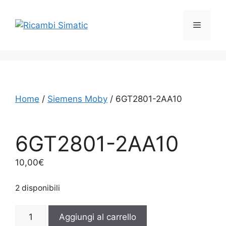
Vai
al
Menu
contenuto
Home
/
Siemens Moby
/ 6GT2801-2AA10
6GT2801-2AA10
10,00
€
2 disponibili
6GT2801-
Aggiungi al carrello
2AA10